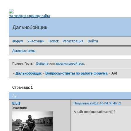
На главную страницу сайта
Дальнобойщик
Форум
Участники
Поиск
Регистрация
Войти
Активные темы
Привет, Гость!
Войдите
или
зарегистрируйтесь
.
»
Дальнобойщик
»
Вопросы-ответы по работе форума
»
Ау!
Страница:
1
Ау!
Elvi$
Поделиться
2012-10-04 08:46:32
Участник
А сайт вообще работает)))?