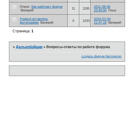
Опрос:
Как работает форум
2011-08-06
11
1185
Валерий
23:40:55
Геша
Учимся вставлять
2010-01-04
0
1033
фотографии
Валерий
21:47:18
Валерий
Страница:
1
»
Дальнобойщик
»
Вопросы-ответы по работе форума
создать форум бесплатно