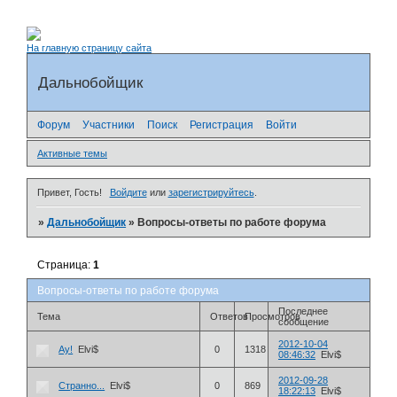
На главную страницу сайта
Дальнобойщик
Форум
Участники
Поиск
Регистрация
Войти
Активные темы
Привет, Гость!
Войдите
или
зарегистрируйтесь
.
»
Дальнобойщик
»
Вопросы-ответы по работе форума
Страница:
1
Вопросы-ответы по работе форума
Последнее
Тема
Ответов
Просмотров
сообщение
2012-10-04
Ау!
Elvi$
0
1318
08:46:32
Elvi$
2012-09-28
Странно...
Elvi$
0
869
18:22:13
Elvi$