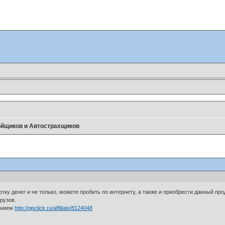
ойщиков и Автострахщиков
тку денег и не только, можете пробить по интернету, а также и приобрести данный пр
рузов.
ванием
http://gpclick.ru/affiliate/8124048