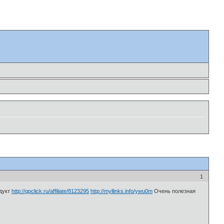
1
одукт
http://gpclick.ru/affiliate/8123295
http://myllinks.info/ywu0m
Очень полезная