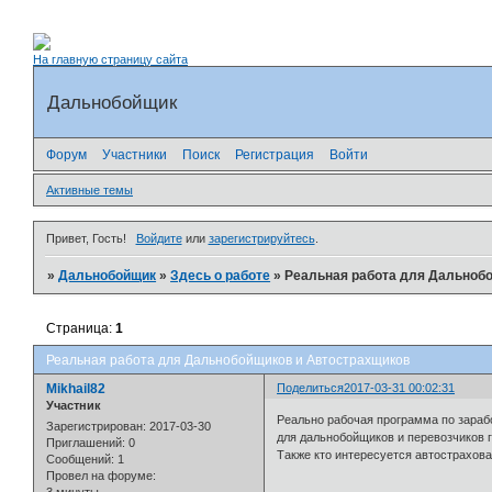
На главную страницу сайта
Дальнобойщик
Форум
Участники
Поиск
Регистрация
Войти
Активные темы
Привет, Гость!
Войдите
или
зарегистрируйтесь
.
»
Дальнобойщик
»
Здесь о работе
»
Реальная работа для Дальноб
Страница:
1
Реальная работа для Дальнобойщиков и Автострахщиков
Mikhail82
Поделиться
2017-03-31 00:02:31
Участник
Реально рабочая программа по зарабо
Зарегистрирован
: 2017-03-30
для дальнобойщиков и перевозчиков г
Приглашений:
0
Также кто интересуется автострахо
Сообщений:
1
Провел на форуме: