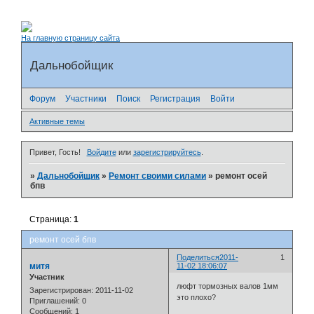
На главную страницу сайта
Дальнобойщик
Форум
Участники
Поиск
Регистрация
Войти
Активные темы
Привет, Гость!
Войдите
или
зарегистрируйтесь
.
»
Дальнобойщик
»
Ремонт своими силами
»
ремонт осей
бпв
Страница:
1
ремонт осей бпв
Поделиться
2011-
1
митя
11-02 18:06:07
Участник
люфт тормозных валов 1мм
Зарегистрирован
: 2011-11-02
это плохо?
Приглашений:
0
Сообщений:
1