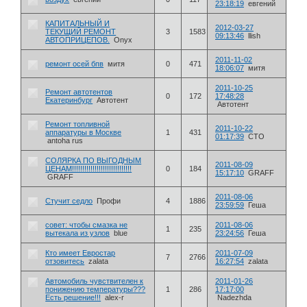
23:18:19
евгений
КАПИТАЛЬНЫЙ И
2012-03-27
ТЕКУЩИЙ РЕМОНТ
3
1583
09:13:46
llish
АВТОПРИЦЕПОВ.
Onyx
2011-11-02
ремонт осей бпв
митя
0
471
18:06:07
митя
2011-10-25
Ремонт автотентов
0
172
17:48:28
Екатеринбург
Автотент
Автотент
Ремонт топливной
2011-10-22
аппаратуры в Москве
1
431
01:17:39
СТО
antoha rus
СОЛЯРКА ПО ВЫГОДНЫМ
2011-08-09
ЦЕНАМ!!!!!!!!!!!!!!!!!!!!!!!!!!!!!
0
184
15:17:10
GRAFF
GRAFF
2011-08-06
Стучит седло
Профи
4
1886
23:59:59
Геша
совет: чтобы смазка не
2011-08-06
1
235
вытекала из узлов
blue
23:24:56
Геша
Кто имеет Евростар
2011-07-09
7
2766
отзовитесь
zalata
16:27:54
zalata
Автомобиль чувствителен к
2011-01-26
понижению температуры???
1
286
17:17:00
Есть решение!!!
alex-r
Nadezhda