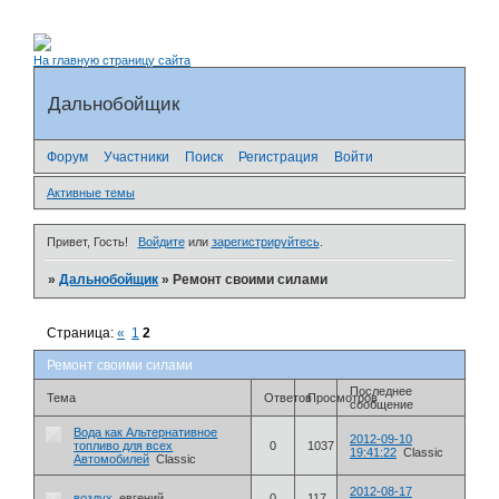
На главную страницу сайта
Дальнобойщик
Форум
Участники
Поиск
Регистрация
Войти
Активные темы
Привет, Гость!
Войдите
или
зарегистрируйтесь
.
»
Дальнобойщик
»
Ремонт своими силами
Страница:
«
1
2
Ремонт своими силами
Последнее
Тема
Ответов
Просмотров
сообщение
Вода как Альтернативное
2012-09-10
топливо для всех
0
1037
19:41:22
Classic
Автомобилей
Classic
2012-08-17
воздух
евгений
0
117